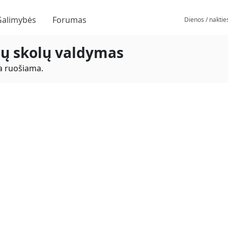
Galimybės
Forumas
Dienos / naktie
jų skolų valdymas
a ruošiama.