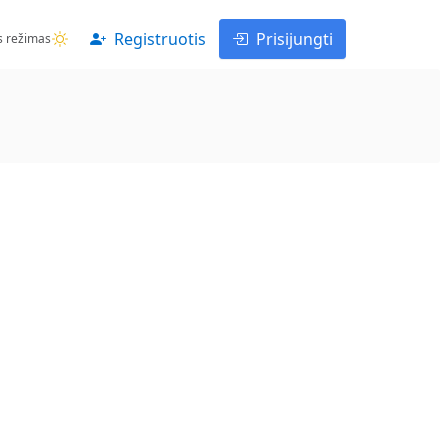
Registruotis
Prisijungti
s režimas