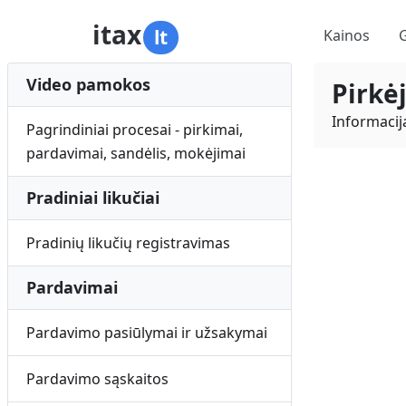
itax
lt
Kainos
Video pamokos
Pirkė
Informacij
Pagrindiniai procesai - pirkimai,
pardavimai, sandėlis, mokėjimai
Pradiniai likučiai
Pradinių likučių registravimas
Pardavimai
Pardavimo pasiūlymai ir užsakymai
Pardavimo sąskaitos