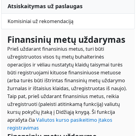
Atsiskaitymas už paslaugas
Komisiniai už rekomendaciją
Finansinių metų uždarymas
Prieš uždarant finansinius metus, turi būti
užregistruotos visos tų metų buhalterinės
operacijos ir vėliau nustatytų klaidų taisymai turės
būti registruojami kituose finansiniuose metuose
(arba turės būti ištrintas finansinių metų uždarymo
žurnalas ir ištaisius klaidas, užregistruotas iš naujo).
Taip pat, prieš uždarant finansinius metus, reikia
užregistruoti (paleisti atitinkamą funkciją) valiutų
kursų pokyčių įtaką į Didžiąją knygą. Ši funkcija
aprašyta čia
Valiutos kurso pasikeitimo įtakos
registravimas