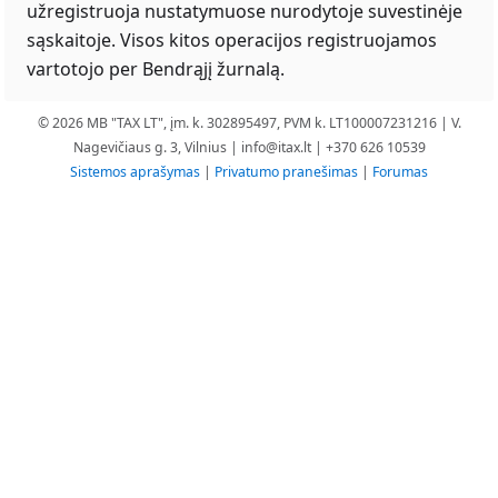
užregistruoja nustatymuose nurodytoje suvestinėje
sąskaitoje. Visos kitos operacijos registruojamos
vartotojo per Bendrąjį žurnalą.
© 2026 MB "TAX LT", įm. k. 302895497, PVM k. LT100007231216 | V.
Nagevičiaus g. 3, Vilnius |
info@itax.lt
| +370 626 10539
Sistemos aprašymas
|
Privatumo pranešimas
|
Forumas