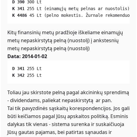
D 390 
300 Lt
K 341
 255 Lt (einamųjų metų pelnas ar nuostolis)
K 4486
 45 Lt (pelno mokestis. Žurnale rekomenduojam
Kitų finansinių metų pradžioje iškeliame einamųjų
metų nepaskirstytą pelną (nuostolį) į ankstesnių
metų nepaskirstytą pelną (nuostolį)
Data: 2014-01-02
D 341
 255 Lt
K 342
 255 Lt
Toliau jau skirstote pelną pagal akcininkų sprendimą
- dividendams, paliekat nepaskirstytą ar pan.
Tai tik pavyzdinės sąskaitų korespondencijos. Jos gali
būti keičiamos pagal Jūsų apskaitos politiką. Esminis
dalykas tik vienas - sistema surenka ir suskaičiuoja
Jūsų gautas pajamas, bei patirtas sąnaudas ir