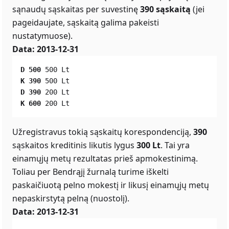
sąnaudų sąskaitas per suvestinę
390 sąskaitą
(jei
pageidaujate, sąskaitą galima pakeisti
nustatymuose).
Data: 2013-12-31
D 500
 500 Lt
K 390
 500 Lt
D 390
 200 Lt
K 600
 200 Lt
Užregistravus tokią sąskaitų korespondenciją,
390
sąskaitos kreditinis
likutis lygus
300 Lt
. Tai yra
einamųjų metų rezultatas prieš apmokestinimą.
Toliau per Bendrąjį žurnalą turime iškelti
paskaičiuotą pelno mokestį ir likusį einamųjų metų
nepaskirstytą pelną (nuostolį).
Data: 2013-12-31