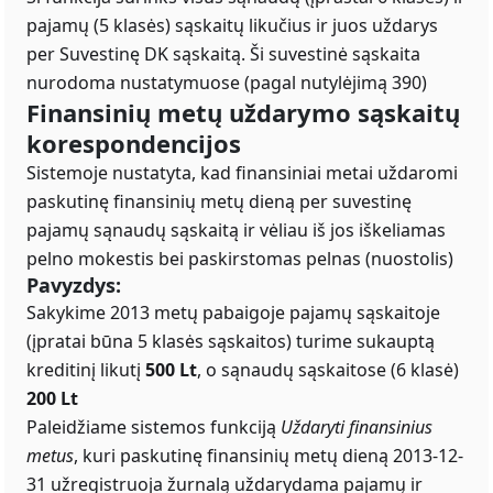
pajamų (5 klasės) sąskaitų likučius ir juos uždarys
per Suvestinę DK sąskaitą. Ši suvestinė sąskaita
nurodoma nustatymuose (pagal nutylėjimą 390)
Finansinių metų uždarymo sąskaitų
korespondencijos
Sistemoje nustatyta, kad finansiniai metai uždaromi
paskutinę finansinių metų dieną per suvestinę
pajamų sąnaudų sąskaitą ir vėliau iš jos iškeliamas
pelno mokestis bei paskirstomas pelnas (nuostolis)
Pavyzdys:
Sakykime 2013 metų pabaigoje pajamų sąskaitoje
(įpratai būna 5 klasės sąskaitos) turime sukauptą
kreditinį likutį
500 Lt
, o sąnaudų sąskaitose (6 klasė)
200 Lt
Paleidžiame sistemos funkciją
Uždaryti finansinius
metus
, kuri paskutinę finansinių metų dieną 2013-12-
31 užregistruoja žurnalą uždarydama pajamų ir