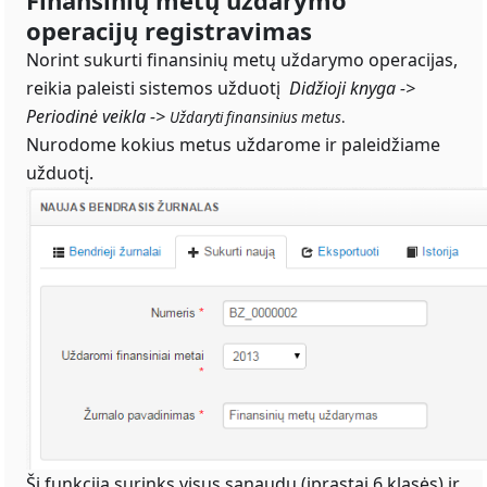
Finansinių metų uždarymo
operacijų registravimas
Norint sukurti finansinių metų uždarymo operacijas,
reikia paleisti sistemos užduotį
Didžioji knyga ->
Periodinė veikla ->
Uždaryti finansinius metus
.
Nurodome kokius metus uždarome ir paleidžiame
užduotį.
Ši funkcija surinks visus sąnaudų (įprastai 6 klasės) ir