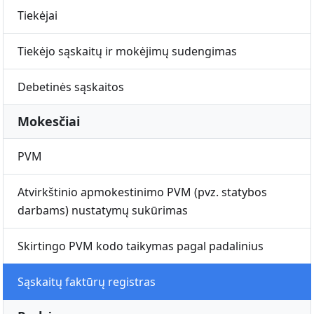
Tiekėjai
Tiekėjo sąskaitų ir mokėjimų sudengimas
Debetinės sąskaitos
Mokesčiai
PVM
Atvirkštinio apmokestinimo PVM (pvz. statybos
darbams) nustatymų sukūrimas
Skirtingo PVM kodo taikymas pagal padalinius
Sąskaitų faktūrų registras