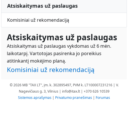
Atsiskaitymas už paslaugas
Komisiniai už rekomendaciją
Atsiskaitymas už paslaugas
Atsiskaitymas už paslaugas vykdomas už 6 mėn.
laikotarpį. Vartotojas pasirenka jo poreikius
atitinkantį mokėjimo planą.
Komisiniai už rekomendaciją
© 2026 MB "TAX LT", įm. k. 302895497, PVM k. LT100007231216 | V.
Nagevičiaus g. 3, Vilnius |
info@itax.lt
| +370 626 10539
Sistemos aprašymas
|
Privatumo pranešimas
|
Forumas