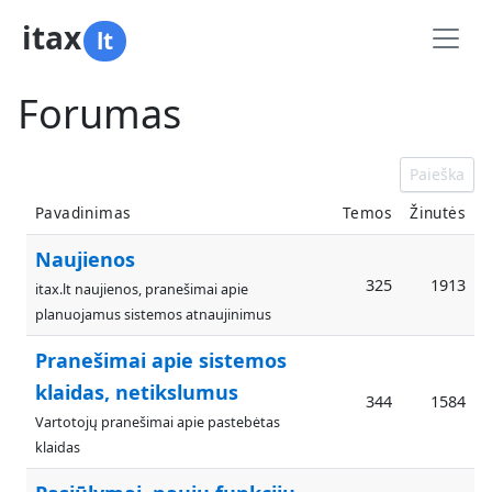
itax
lt
Forumas
Paieška
Pavadinimas
Temos
Žinutės
Naujienos
325
1913
itax.lt naujienos, pranešimai apie
planuojamus sistemos atnaujinimus
Pranešimai apie sistemos
klaidas, netikslumus
344
1584
Vartotojų pranešimai apie pastebėtas
klaidas