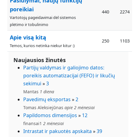
Pasiūlymai, naujų funkcijų
poreikiai
440
2274
Vartotojų pageidavimai dėl sistemos
plėtimo ir tobulinimo
Apie visą kitą
250
1103
Temos, kurios netinka niekur kitur :)
Naujausios žinutės
Partijų valdymas ir galiojimo datos:
poreikis automatizacijai (FEFO) ir likučių
sekimui
»
3
Mantas
1 diena
Pavedimų eksportas
»
2
Tomas Aleksiejūnas
apie 2 mėnesiai
Papildomos dimensijos
»
12
finansai1
2 mėnesiai
Intrastat ir pakuotės apskaita
»
39