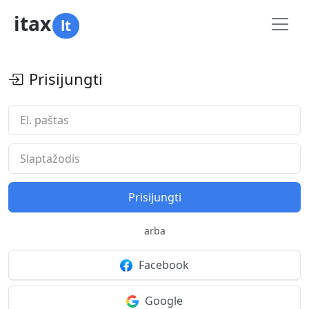
itax
lt
Prisijungti
Prisijungti
arba
Facebook
Google