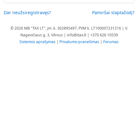
Dar neužsiregistravęs?
Pamiršai slaptažodį?
© 2026 MB "TAX LT", įm. k. 302895497, PVM k. LT100007231216 | V.
Nagevičiaus g. 3, Vilnius |
info@itax.lt
| +370 626 10539
Sistemos aprašymas
|
Privatumo pranešimas
|
Forumas