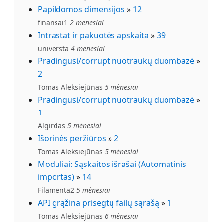
Papildomos dimensijos
»
12
finansai1
2 mėnesiai
Intrastat ir pakuotės apskaita
»
39
universta
4 mėnesiai
Pradingusi/corrupt nuotraukų duombazė
»
2
Tomas Aleksiejūnas
5 mėnesiai
Pradingusi/corrupt nuotraukų duombazė
»
1
Algirdas
5 mėnesiai
Išorinės peržiūros
»
2
Tomas Aleksiejūnas
5 mėnesiai
Moduliai: Sąskaitos išrašai (Automatinis
importas)
»
14
Filamenta2
5 mėnesiai
API grąžina prisegtų failų sąrašą
»
1
Tomas Aleksiejūnas
6 mėnesiai