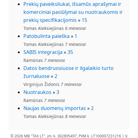
Prekių paveiksliukai, išsamūs aprašymai ir
komerciniai pasiūlymai su nuotraukomis ir
prekių specifikacijomis
»
15
Tomas Aleksiejūnas
6 mėnesiai
Patobulinta paieška
»
1
Tomas Aleksiejūnas
7 mėnesiai
SABIS integracija
»
35
Ramūnas
7 mėnesiai
Datos bendruosiuose ir ilgalaikio turto
žurnaluose
»
2
Virginijus Židonis
7 mėnesiai
Nuotraukos
»
3
Ramūnas
7 mėnesiai
Naujas duomenų importas
»
2
Tomas Aleksiejūnas
8 mėnesiai
© 2026 MB "TAX LT", įm. k. 302895497, PVM k. LT100007231216 | V.