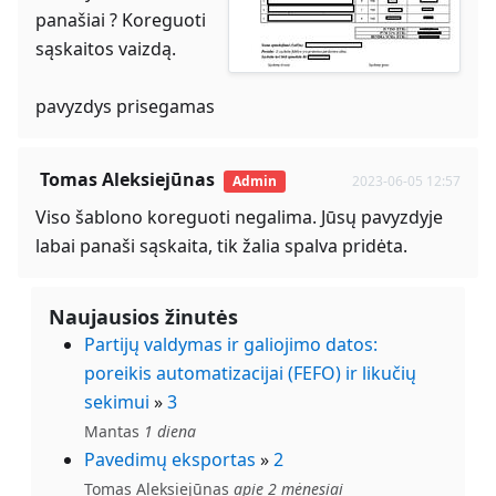
panašiai ? Koreguoti
sąskaitos vaizdą.
pavyzdys prisegamas
Tomas Aleksiejūnas
Admin
2023-06-05 12:57
Viso šablono koreguoti negalima. Jūsų pavyzdyje
labai panaši sąskaita, tik žalia spalva pridėta.
Naujausios žinutės
Partijų valdymas ir galiojimo datos:
poreikis automatizacijai (FEFO) ir likučių
sekimui
»
3
Mantas
1 diena
Pavedimų eksportas
»
2
Tomas Aleksiejūnas
apie 2 mėnesiai