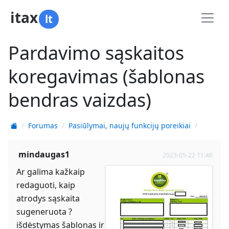
itax
lt
Pardavimo sąskaitos
koregavimas (šablonas
bendras vaizdas)
Forumas
Pasiūlymai, naujų funkcijų poreikiai
mindaugas1
2023-05-22 11:46
Ar galima kažkaip
redaguoti, kaip
atrodys sąskaita
sugeneruota ?
išdėstymas šablonas ir