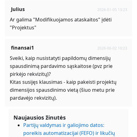
Julius
2026-01-05 13:23
Ar galima "Modifikuojamos ataskaitos" įdėti
"Projektus"
finansai1
2026-06-02 10:23
Sveiki, kaip nusistatyti papildomų dimensijų
spausdinimą pardavimo sąskaitose (pvz prie
pirkėjo rekvizitų)?
Kitas susijęs klausimas - kaip pakeisti projektų
dimensijos spausdinimo vietą (šiuo metu prie
pardavėjo rekvizitų).
Naujausios žinutės
Partijų valdymas ir galiojimo datos:
poreikis automatizacijai (FEFO) ir likučių