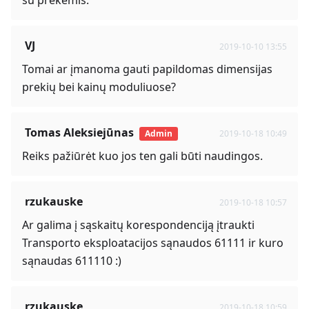
su prekėmis.
VJ
2019-10-10 13:55
Tomai ar įmanoma gauti papildomas dimensijas
prekių bei kainų moduliuose?
Tomas Aleksiejūnas
Admin
2019-10-18 10:49
Reiks pažiūrėt kuo jos ten gali būti naudingos.
rzukauske
2019-10-18 10:57
Ar galima į sąskaitų korespondenciją įtraukti
Transporto eksploatacijos sąnaudos 61111 ir kuro
sąnaudas 611110 :)
rzukauske
2019-10-18 10:59