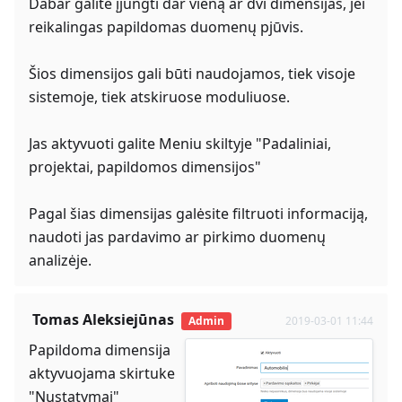
Dabar galite įjungti dar vieną ar dvi dimensijas, jei
reikalingas papildomas duomenų pjūvis.
Šios dimensijos gali būti naudojamos, tiek visoje
sistemoje, tiek atskiruose moduliuose.
Jas aktyvuoti galite Meniu skiltyje "Padaliniai,
projektai, papildomos dimensijos"
Pagal šias dimensijas galėsite filtruoti informaciją,
naudoti jas pardavimo ar pirkimo duomenų
analizėje.
Tomas Aleksiejūnas
Admin
2019-03-01 11:44
Papildoma dimensija
aktyvuojama skirtuke
"Nustatymai"