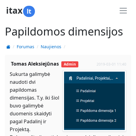
itax
lt
Papildomos dimensijos
Forumas
Naujienos
Tomas Aleksiejūnas
Admin
2019-03-01 11:40
Sukurta galimybė
naudoti dvi
papildomas
dimensijas. T.y. iki šiol
buvo galimybė
duomenis skaidyti
pagal Padalinį ir
Projektą.