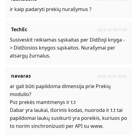
ir kaip padaryti prekių nurašymus ?
TechEc
2019-10-18 11:00
Susiveskit reikiamas sąskaitas per Didžioji knyga -
> Didžiosios knygos sąskaitos. Nurašymai per
atsargų žurnalus.
navaras
2020-10-01 22:41
ar gali būti papildoma dimensija prie Prekių
modulio?
Pvz prekės mamtmenys ir t.t
Dabar yra laukai, išorinis kodas, nuoroda ir t.t tai
papildomai laukų susikurti yra poreikis, kuriuos po
to norim sinchronizuoti per API su www.