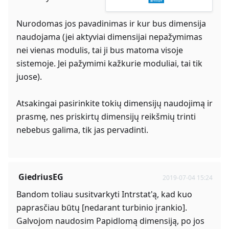
Nurodomas jos pavadinimas ir kur bus dimensija
naudojama (jei aktyviai dimensijai nepažymimas
nei vienas modulis, tai ji bus matoma visoje
sistemoje. Jei pažymimi kažkurie moduliai, tai tik
juose).
Atsakingai pasirinkite tokių dimensijų naudojimą ir
prasmę, nes priskirtų dimensijų reikšmių trinti
nebebus galima, tik jas pervadinti.
GiedriusEG
2019-07-04 15:24
Bandom toliau susitvarkyti Intrstat'ą, kad kuo
paprasčiau būtų [nedarant turbinio įrankio].
Galvojom naudosim Papidlomą dimensiją, po jos