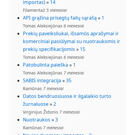
importas)
»
14
Filamenta2
5 mėnesiai
API grąžina prisegtų failų sąrašą
»
1
Tomas Aleksiejūnas
6 mėnesiai
Prekių paveiksliukai, išsamūs aprašymai ir
komerciniai pasiūlymai su nuotraukomis ir
prekių specifikacijomis
»
15
Tomas Aleksiejūnas
6 mėnesiai
Patobulinta paieška
»
1
Tomas Aleksiejūnas
7 mėnesiai
SABIS integracija
»
35
Ramūnas
7 mėnesiai
Datos bendruosiuose ir ilgalaikio turto
žurnaluose
»
2
Virginijus Židonis
7 mėnesiai
Nuotraukos
»
3
Ramūnas
7 mėnesiai