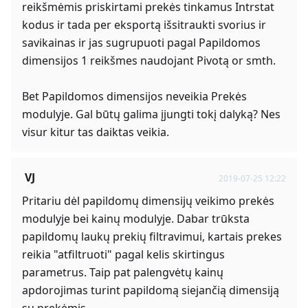
reikšmėmis priskirtami prekės tinkamus Intrstat
kodus ir tada per eksportą išsitraukti svorius ir
savikainas ir jas sugrupuoti pagal Papildomos
dimensijos 1 reikšmes naudojant Pivotą or smth.
Bet Papildomos dimensijos neveikia Prekės
modulyje. Gal būtų galima įjungti tokį dalyką? Nes
visur kitur tas daiktas veikia.
VJ
2019-07-25 12:22
Pritariu dėl papildomų dimensijų veikimo prekės
modulyje bei kainų modulyje. Dabar trūksta
papildomų laukų prekių filtravimui, kartais prekes
reikia "atfiltruoti" pagal kelis skirtingus
parametrus. Taip pat palengvėtų kainų
apdorojimas turint papildomą siejančią dimensiją