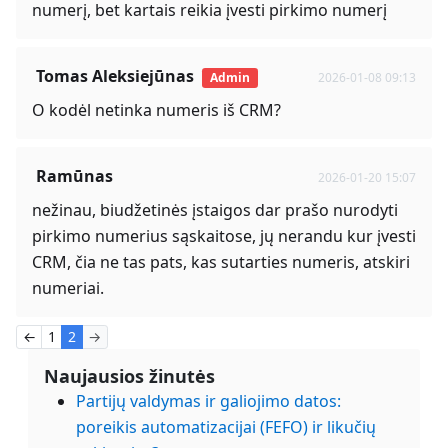
numerį, bet kartais reikia įvesti pirkimo numerį
Tomas Aleksiejūnas
Admin
2026-01-08 09:13
O kodėl netinka numeris iš CRM?
Ramūnas
2026-01-20 15:07
nežinau, biudžetinės įstaigos dar prašo nurodyti
pirkimo numerius sąskaitose, jų nerandu kur įvesti
CRM, čia ne tas pats, kas sutarties numeris, atskiri
numeriai.
←
1
2
→
Naujausios žinutės
Partijų valdymas ir galiojimo datos:
poreikis automatizacijai (FEFO) ir likučių