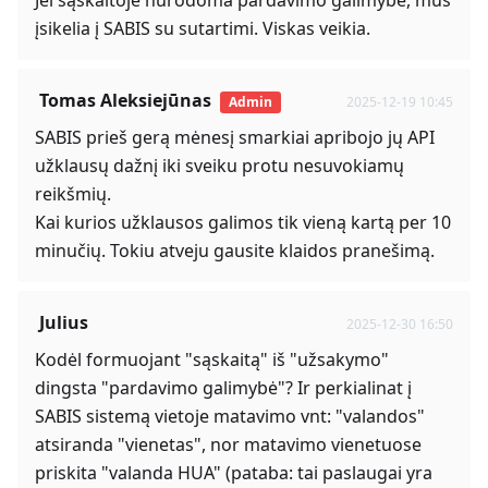
Jei sąskaitoje nurodoma pardavimo galimybė, mus
įsikelia į SABIS su sutartimi. Viskas veikia.
Tomas Aleksiejūnas
Admin
2025-12-19 10:45
SABIS prieš gerą mėnesį smarkiai apribojo jų API
užklausų dažnį iki sveiku protu nesuvokiamų
reikšmių.
Kai kurios užklausos galimos tik vieną kartą per 10
minučių. Tokiu atveju gausite klaidos pranešimą.
Julius
2025-12-30 16:50
Kodėl formuojant "sąskaitą" iš "užsakymo"
dingsta "pardavimo galimybė"? Ir perkialinat į
SABIS sistemą vietoje matavimo vnt: "valandos"
atsiranda "vienetas", nor matavimo vienetuose
priskita "valanda HUA" (pataba: tai paslaugai yra