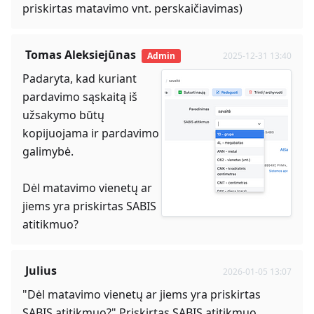
priskirtas matavimo vnt. perskaičiavimas)
Tomas Aleksiejūnas
Admin
2025-12-31 13:40
Padaryta, kad kuriant
pardavimo sąskaitą iš
užsakymo būtų
kopijuojama ir pardavimo
galimybė.
Dėl matavimo vienetų ar
jiems yra priskirtas SABIS
atitikmuo?
Julius
2026-01-05 13:07
"Dėl matavimo vienetų ar jiems yra priskirtas
SABIS atitikmuo?" Priskirtas SABIS atitikmuo