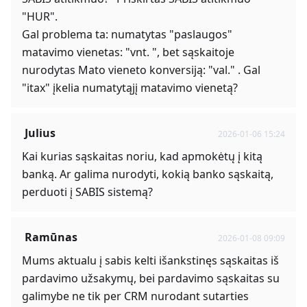
"HUR".
Gal problema ta: numatytas "paslaugos"
matavimo vienetas: "vnt. ", bet sąskaitoje
nurodytas Mato vieneto konversiją: "val." . Gal
"itax" įkelia numatytąjį matavimo vienetą?
Julius
2026-01-06 15:24
Kai kurias sąskaitas noriu, kad apmokėtų į kitą
banką. Ar galima nurodyti, kokią banko sąskaitą,
perduoti į SABIS sistemą?
Ramūnas
2026-01-08 09:09
Mums aktualu į sabis kelti išankstinęs sąskaitas iš
pardavimo užsakymų, bei pardavimo sąskaitas su
galimybe ne tik per CRM nurodant sutarties