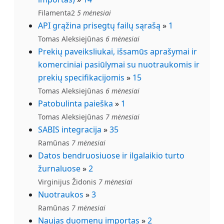
Filamenta2
5 mėnesiai
API grąžina prisegtų failų sąrašą
»
1
Tomas Aleksiejūnas
6 mėnesiai
Prekių paveiksliukai, išsamūs aprašymai ir
komerciniai pasiūlymai su nuotraukomis ir
prekių specifikacijomis
»
15
Tomas Aleksiejūnas
6 mėnesiai
Patobulinta paieška
»
1
Tomas Aleksiejūnas
7 mėnesiai
SABIS integracija
»
35
Ramūnas
7 mėnesiai
Datos bendruosiuose ir ilgalaikio turto
žurnaluose
»
2
Virginijus Židonis
7 mėnesiai
Nuotraukos
»
3
Ramūnas
7 mėnesiai
Naujas duomenų importas
»
2