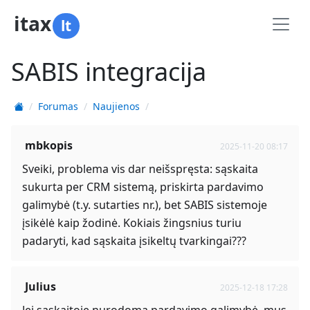
itax
lt
SABIS integracija
Forumas
Naujienos
mbkopis
2025-11-20 08:17
Sveiki, problema vis dar neišspręsta: sąskaita
sukurta per CRM sistemą, priskirta pardavimo
galimybė (t.y. sutarties nr.), bet SABIS sistemoje
įsikėlė kaip žodinė. Kokiais žingsnius turiu
padaryti, kad sąskaita įsikeltų tvarkingai???
Julius
2025-12-18 17:28