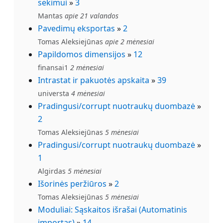
sekimui
»
3
Mantas
apie 21 valandos
Pavedimų eksportas
»
2
Tomas Aleksiejūnas
apie 2 mėnesiai
Papildomos dimensijos
»
12
finansai1
2 mėnesiai
Intrastat ir pakuotės apskaita
»
39
universta
4 mėnesiai
Pradingusi/corrupt nuotraukų duombazė
»
2
Tomas Aleksiejūnas
5 mėnesiai
Pradingusi/corrupt nuotraukų duombazė
»
1
Algirdas
5 mėnesiai
Išorinės peržiūros
»
2
Tomas Aleksiejūnas
5 mėnesiai
Moduliai: Sąskaitos išrašai (Automatinis
importas)
»
14