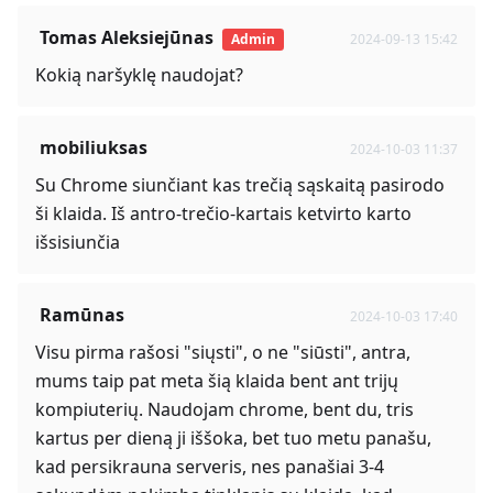
Tomas Aleksiejūnas
Admin
2024-09-13 15:42
Kokią naršyklę naudojat?
mobiliuksas
2024-10-03 11:37
Su Chrome siunčiant kas trečią sąskaitą pasirodo
ši klaida. Iš antro-trečio-kartais ketvirto karto
išsisiunčia
Ramūnas
2024-10-03 17:40
Visu pirma rašosi "siųsti", o ne "siūsti", antra,
mums taip pat meta šią klaida bent ant trijų
kompiuterių. Naudojam chrome, bent du, tris
kartus per dieną ji iššoka, bet tuo metu panašu,
kad persikrauna serveris, nes panašiai 3-4