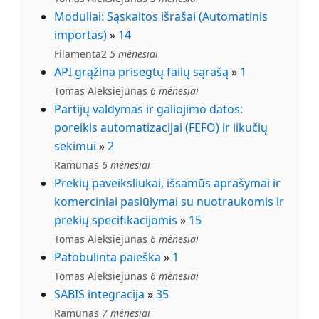
Moduliai: Sąskaitos išrašai (Automatinis
importas)
»
14
Filamenta2
5 mėnesiai
API grąžina prisegtų failų sąrašą
»
1
Tomas Aleksiejūnas
6 mėnesiai
Partijų valdymas ir galiojimo datos:
poreikis automatizacijai (FEFO) ir likučių
sekimui
»
2
Ramūnas
6 mėnesiai
Prekių paveiksliukai, išsamūs aprašymai ir
komerciniai pasiūlymai su nuotraukomis ir
prekių specifikacijomis
»
15
Tomas Aleksiejūnas
6 mėnesiai
Patobulinta paieška
»
1
Tomas Aleksiejūnas
6 mėnesiai
SABIS integracija
»
35
Ramūnas
7 mėnesiai