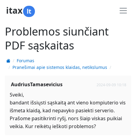
itax
lt
Problemos siunčiant
PDF sąskaitas
Forumas
Pranešimai apie sistemos klaidas, netikslumus
AudriusTamasevicius
2024-09-09 10:18
Sveiki,
bandant išsiųsti sąskaitą ant vieno kompiuterio vis
išmeta klaidą, kad nepavyko pasiekti serverio.
Prašome pasitikrinti ryšį, nors šiaip viskas puikiai
veikia. Kur reikėtų ieškoti problemos?