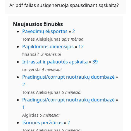
Ar pdf failas susigeneruoja spausdinant sąskaitą?
Naujausios žinutės
Pavedimų eksportas
»
2
Tomas Aleksiejūnas
apie mėnuo
Papildomos dimensijos
»
12
finansai1
2 mėnesiai
Intrastat ir pakuotės apskaita
»
39
universta
4 mėnesiai
Pradingusi/corrupt nuotraukų duombazė
»
2
Tomas Aleksiejūnas
5 mėnesiai
Pradingusi/corrupt nuotraukų duombazė
»
1
Algirdas
5 mėnesiai
Išorinės peržiūros
»
2
Tomas Aleksiejūnas
5 mėnesiai