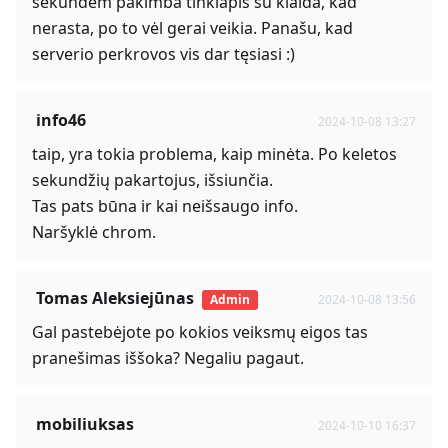
sekundėm pakimba tinklapis su klaida, kad
nerasta, po to vėl gerai veikia. Panašu, kad
serverio perkrovos vis dar tęsiasi :)
info46
2024-10-08 13:27
taip, yra tokia problema, kaip minėta. Po keletos
sekundžių pakartojus, išsiunčia.
Tas pats būna ir kai neišsaugo info.
Naršyklė chrom.
Tomas Aleksiejūnas
Admin
2024-10-08 13:56
Gal pastebėjote po kokios veiksmų eigos tas
pranešimas iššoka? Negaliu pagaut.
mobiliuksas
2024-10-10 16:37