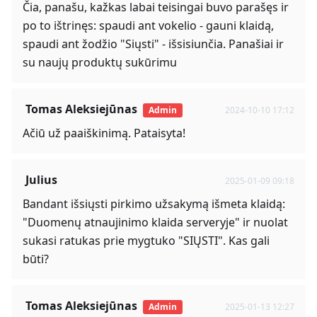
Čia, panašu, kažkas labai teisingai buvo parašęs ir
po to ištrinęs: spaudi ant vokelio - gauni klaidą,
spaudi ant žodžio "Siųsti" - išsisiunčia. Panašiai ir
su naujų produktų sukūrimu
Tomas Aleksiejūnas
Admin
2024-10-10 17:12
Ačiū už paaiškinimą. Pataisyta!
Julius
2025-01-09 09:18
Bandant išsiųsti pirkimo užsakymą išmeta klaidą:
"Duomenų atnaujinimo klaida serveryje" ir nuolat
sukasi ratukas prie mygtuko "SIŲSTI". Kas gali
būti?
Tomas Aleksiejūnas
Admin
2025-01-13 12:27