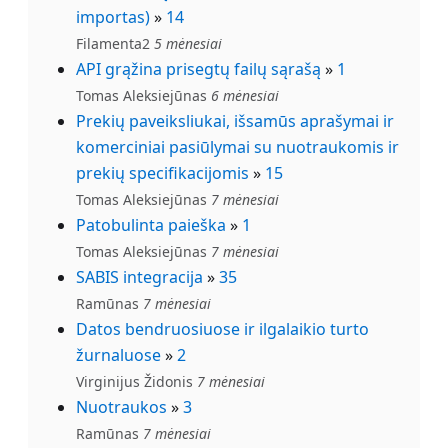
importas)
»
14
Filamenta2
5 mėnesiai
API grąžina prisegtų failų sąrašą
»
1
Tomas Aleksiejūnas
6 mėnesiai
Prekių paveiksliukai, išsamūs aprašymai ir
komerciniai pasiūlymai su nuotraukomis ir
prekių specifikacijomis
»
15
Tomas Aleksiejūnas
7 mėnesiai
Patobulinta paieška
»
1
Tomas Aleksiejūnas
7 mėnesiai
SABIS integracija
»
35
Ramūnas
7 mėnesiai
Datos bendruosiuose ir ilgalaikio turto
žurnaluose
»
2
Virginijus Židonis
7 mėnesiai
Nuotraukos
»
3
Ramūnas
7 mėnesiai