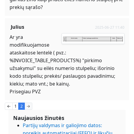
prekių sąrašo?
Julius
2025-06-27 11:40
Ar yra
modifikuojamose
ataskaitose lentelė ( pvz.:
%INVOICE_TABLE_PRODUCTS%) "pirkimo
užsakymui" su eilės numerio stulpeliu; išorinio
kodo stulpeliu; prekės/ paslaugos pavadinimu;
kiekiu; mato vnt.; be kainų.
Prisegiau PVZ
←
1
2
→
Naujausios žinutės
Partijų valdymas ir galiojimo datos:
poreikis automatizacijai (FEFO) ir likučių