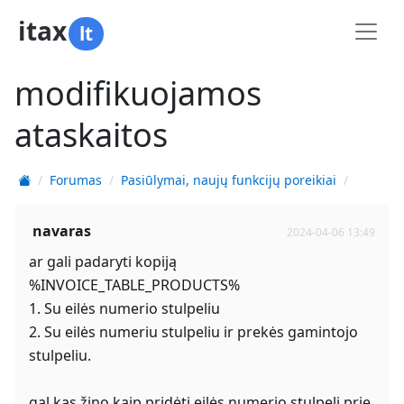
itax
lt
modifikuojamos
ataskaitos
Forumas
Pasiūlymai, naujų funkcijų poreikiai
navaras
2024-04-06 13:49
ar gali padaryti kopiją
%INVOICE_TABLE_PRODUCTS%
1. Su eilės numerio stulpeliu
2. Su eilės numeriu stulpeliu ir prekės gamintojo
stulpeliu.
gal kas žino kaip pridėti eilės numerio stulpelį prie